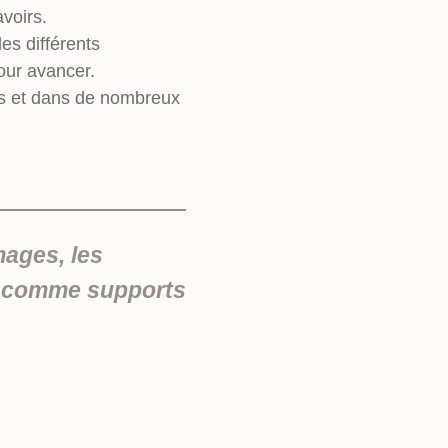
voirs.
es différents
our avancer.
ts et dans de nombreux
mages, les
s… comme supports