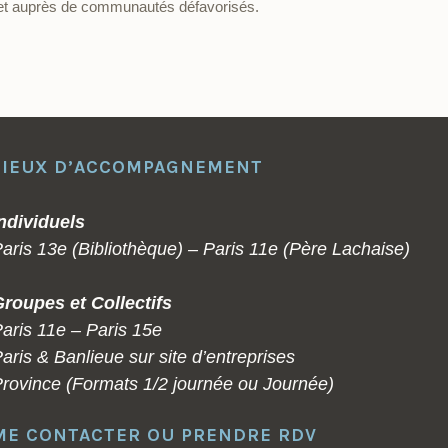
 et auprès de communautés défavorisés.
LIEUX D’ACCOMPAGNEMENT
ndividuels
aris 13e (Bibliothèque) – Paris 11e (Père Lachaise)
roupes et Collectifs
aris 11e – Paris 15e
aris & Banlieue sur site d’entreprises
rovince (Formats 1/2 journée ou Journée)
ME CONTACTER OU PRENDRE RDV